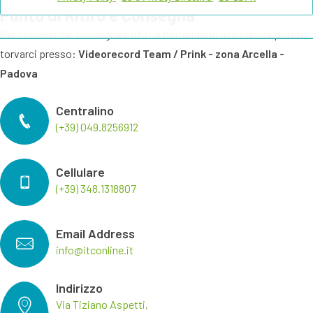
Punto di Ritiro e Consegna
Per consulenze, consegne e ritiri di materiale in assistenza potete
torvarci presso:
Videorecord Team / Prink - zona Arcella -
Padova
Centralino
(+39) 049.8256912
Cellulare
(+39) 348.1318807
Email Address
info@itconline.it
Indirizzo
Via Tiziano Aspetti,